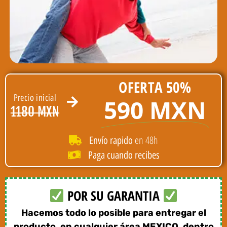
OFERTA 50%
Precio inicial
590 MXN
1180 MXN
en 48h
Envío rapido
Paga cuando recibes
POR SU GARANTIA
Hacemos todo lo posible para entregar el
producto, en cualquier área MEXICO, dentro