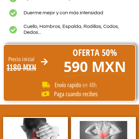
Duerme mejor y con más intensidad
Cuello, Hombros, Espalda, Rodillas, Codos,
Dedos...
OFERTA 50%
Precio inicial
590 MXN
1180 MXN
en 48h
Envío rapido
Paga cuando recibes