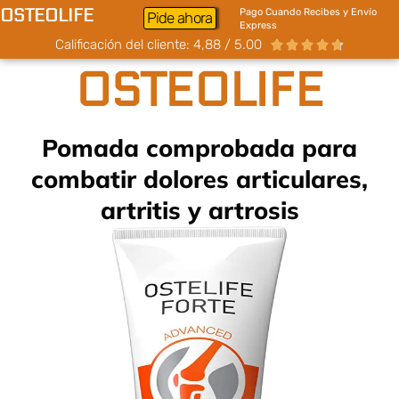
OSTEOLIFE
Pago Cuando Recibes y Envío
Pide ahora
Express
Calificación del cliente: 4,88 / 5.00





OSTEOLIFE
Pomada comprobada para
combatir dolores articulares,
artritis y artrosis