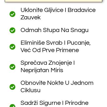
Uklonite Gljivice I Bradavice
Zauvek
Odmah Stupa Na Snagu
Eliminiše Svrab I Pucanje,
Već Od Prve Primene
Sprečava Znojenje I
Neprijatan Miris
Obnovite Nokte U Jednom
Ciklusu
Sadrži Sigurne I Prirodne