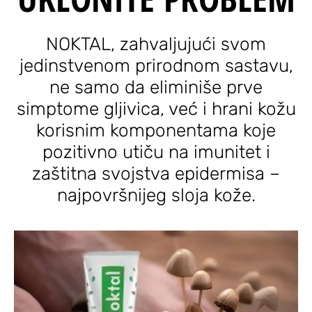
NOKTAL, zahvaljujući svom
jedinstvenom prirodnom sastavu,
ne samo da eliminiše prve
simptome gljivica, već i hrani kožu
korisnim komponentama koje
pozitivno utiču na imunitet i
zaštitna svojstva epidermisa –
najpovršnijeg sloja kože.