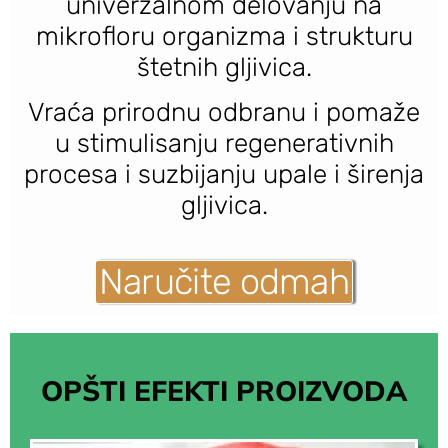
univerzalnom delovanju na
mikrofloru organizma i strukturu
štetnih gljivica.
Vraća prirodnu odbranu i pomaže
u stimulisanju regenerativnih
procesa i suzbijanju upale i širenja
gljivica.
Naručite odmah
OPŠTI EFEKTI PROIZVODA