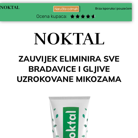
NOKTAL
Brza isporuka i pouzećem
Naručite odmah
Ocena kupaca:





NOKTAL
ZAUVIJEK ELIMINIRA SVE
BRADAVICE I GLJIVE
UZROKOVANE MIKOZAMA