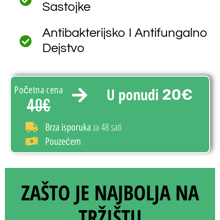
Sastojke
Antibakterijsko I Antifungalno
Dejstvo
Početna cena
U ponudi
20€
40€
za 48 sati
Brza isporuka
Pouzećem
ZAŠTO JE NAJBOLJA NA
TRŽIŠTU