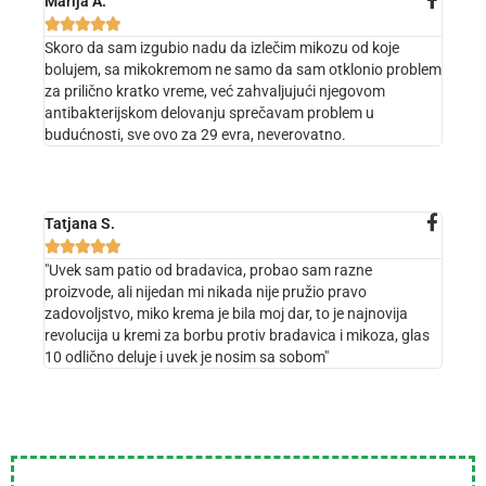
Marija A.





Skoro da sam izgubio nadu da izlečim mikozu od koje
bolujem, sa mikokremom ne samo da sam otklonio problem
za prilično kratko vreme, već zahvaljujući njegovom
antibakterijskom delovanju sprečavam problem u
budućnosti, sve ovo za 29 evra, neverovatno.
Tatjana S.





"Uvek sam patio od bradavica, probao sam razne
proizvode, ali nijedan mi nikada nije pružio pravo
zadovoljstvo, miko krema je bila moj dar, to je najnovija
revolucija u kremi za borbu protiv bradavica i mikoza, glas
10 odlično deluje i uvek je nosim sa sobom"