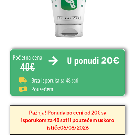
Početna cena
U ponudi
20€
40€
za 48 sati
Brza isporuka
Pouzećem
Pažnja!
Ponuda po ceni od 20€ sa
isporukom za 48 sati i pouzećem uskoro
ističe06/08/2026