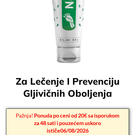
Za Lečenje I Prevenciju
Gljivičnih Oboljenja
Pažnja!
Ponuda po ceni od 20€ sa isporukom
za 48 sati i pouzećem uskoro
ističe06/08/2026