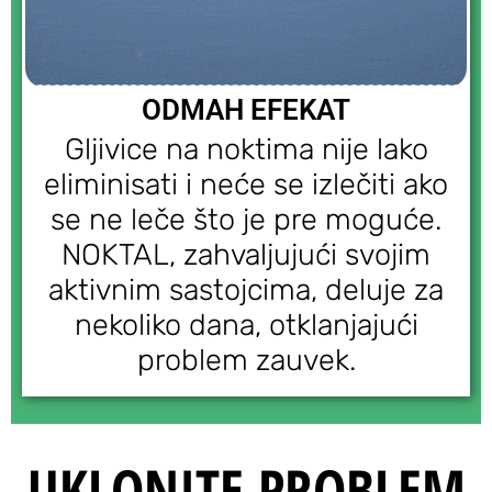
ODMAH EFEKAT
Gljivice na noktima nije lako
eliminisati i neće se izlečiti ako
se ne leče što je pre moguće.
NOKTAL, zahvaljujući svojim
aktivnim sastojcima, deluje za
nekoliko dana, otklanjajući
problem zauvek.
UKLONITE PROBLEM