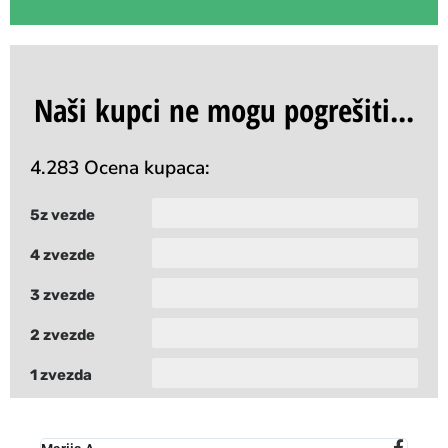
Naši kupci ne mogu pogrešiti...
4.283 Ocena kupaca:
5z vezde
4 zvezde
3 zvezde
2 zvezde
1 zvezda