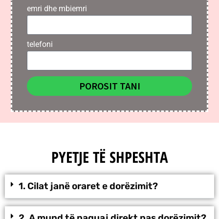
emri dhe mbiemri
telefoni
POROSIT TANI
PYETJE TË SHPESHTA
1. Cilat janë oraret e dorëzimit?
2. A mund të paguaj direkt pas dorëzimit?