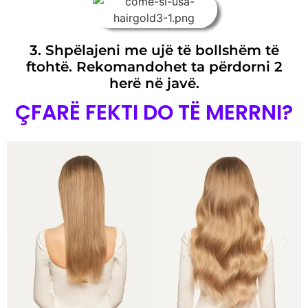
3. Shpëlajeni me ujë të bollshëm të
ftohtë. Rekomandohet ta përdorni 2
herë në javë.
ÇFARË FEKTI DO TË MERRNI?