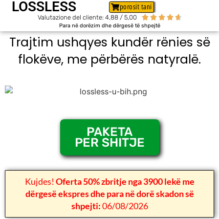
LOSSLESS
porosit tani
Valutazione del cliente: 4,88 / 5,00





Para në dorëzim dhe dërgesë të shpejtë
Trajtim ushqyes kundër rënies së
flokëve, me përbërës natyralë.
PAKETA
PER SHITJE
Kujdes!
Oferta 50% zbritje nga 3900 lekë me
dërgesë ekspres dhe para në dorë skadon së
shpejti:
06/08/2026