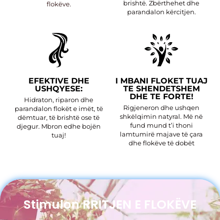
brishtë. Zbërthehet dhe
flokëve.
parandalon kërcitjen.
EFEKTIVE DHE
I MBANI FLOKET TUAJ
USHQYESE:
TE SHENDETSHEM
DHE TE FORTE!
Hidraton, riparon dhe
Rigjeneron dhe ushqen
parandalon flokët e imët, të
shkëlqimin natyral. Më në
dëmtuar, të brishtë ose të
fund mund t’i thoni
djegur. Mbron edhe bojën
lamtumirë majave të çara
tuaj!
dhe flokëve të dobët
Stimulon RRITJEN E FLOKËVE