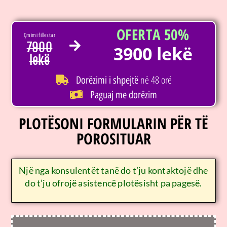
OFERTA 50%
Çmimi fillestar
7900
3900 lekë
lekë
në 48 orë
Dorëzimi i shpejtë
Paguaj me dorëzim
PLOTËSONI FORMULARIN PËR TË
POROSITUAR
Një nga konsulentët tanë do t’ju kontaktojë dhe
do t’ju ofrojë asistencë plotësisht pa pagesë.