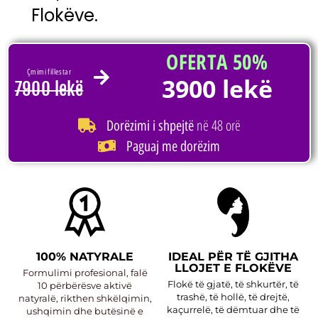
Flokëve.
OFERTA 50%
Çmimi fillestar
3900 lekë
7900 lekë
në 48 orë
Dorëzimi i shpejtë
Paguaj me dorëzim
100% NATYRALE
IDEAL PËR TË GJITHA
LLOJET E FLOKËVE
Formulimi profesional, falë
Flokë të gjatë, të shkurtër, të
10 përbërësve aktivë
trashë, të hollë, të drejtë,
natyralë, rikthen shkëlqimin,
kaçurrelë, të dëmtuar dhe të
ushqimin dhe butësinë e