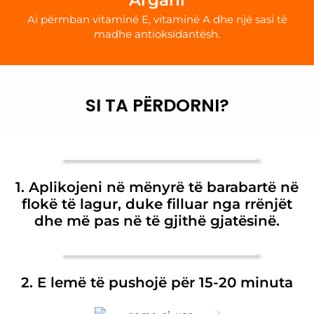
Ai përmban vitaminë E, vitaminë A dhe një sasi të
madhe antioksidantësh.
SI TA PËRDORNI?
1. Aplikojeni në mënyrë të barabartë në
flokë të lagur, duke filluar nga rrënjët
dhe më pas në të gjithë gjatësinë.
2. E lemë të pushojë për 15-20 minuta