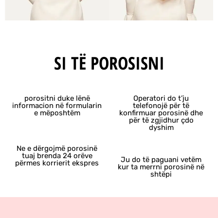
SI TË POROSISNI
porositni duke lënë
Operatori do t’ju
informacion në formularin
telefonojë për të
e mëposhtëm
konfirmuar porosinë dhe
për të zgjidhur çdo
dyshim
Ne e dërgojmë porosinë
tuaj brenda 24 orëve
Ju do të paguani vetëm
përmes korrierit ekspres
kur ta merrni porosinë në
shtëpi