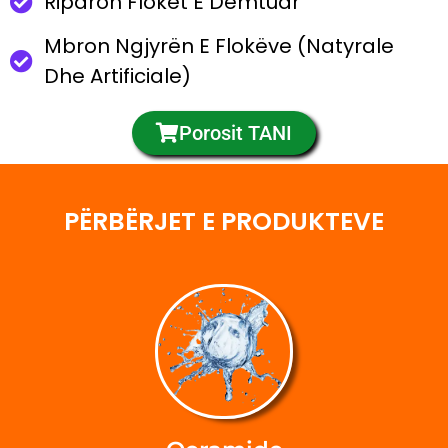
Riparon Flokët E Dëmtuar
Mbron Ngjyrën E Flokëve (natyrale
Dhe Artificiale)
Porosit TANI
PËRBËRJET E PRODUKTEVE