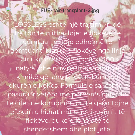
LOSSLESS është një trajtim i ri që
trajton të gjitha llojet e flokëve të
dëmtuar, madje edhe më të
dëmtuarit. Maska e flokëve nga linja
Hairluke është një produkt 100%
natyral dhe nuk përmban aditivë
kimikë që janë të dëmshëm për
lëkurën e kokës. Formula e saj është e
pasuruar vetëm me përbërës natyralë,
të cilët në kombinim do të garantojnë
efektin e hidratimit dhe rinovimit të
flokëve, duke e lënë atë të
shëndetshëm dhe plot jetë.